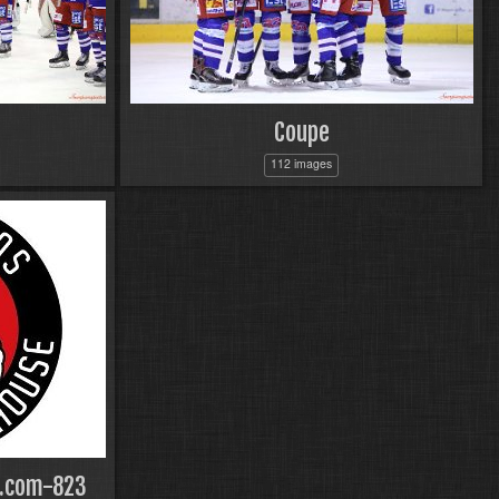
Coupe
112 images
s.com-823