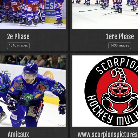
2e Phase
1ere Phase
1316 images
1430 images
Amicaux
www.scorpionspicture