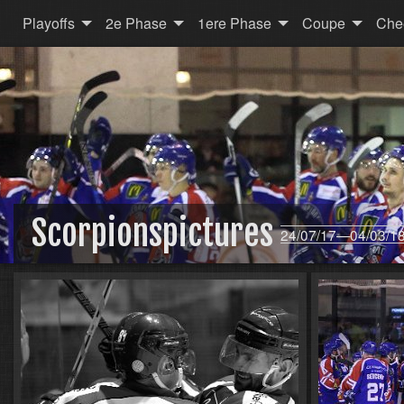
Playoffs
2e Phase
1ere Phase
Coupe
Che
Scorpionspictures
24/07/17—04/03/1