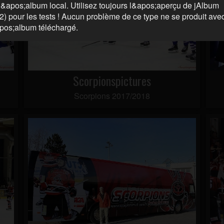
l&apos;album local. Utilisez toujours l&apos;aperçu de jAlbum
2) pour les tests ! Aucun problème de ce type ne se produit ave
pos;album téléchargé.
Scorpionspictures
Scorpions 2017/2018