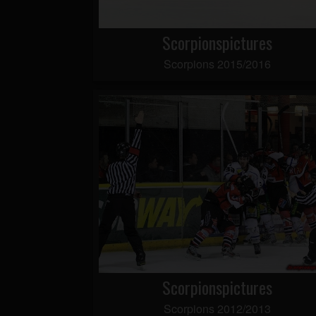
Scorpionspictures
Scorpions 2015/2016
Scorpionspictures
Scorpions 2012/2013