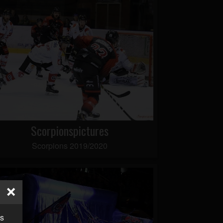
Scorpionspictures
Scorpions 2019/2020
es