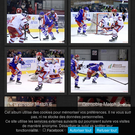
Grenoble Match 6
Grenoble Match 3
×
Cet album utilise des cookies pour mémoriser vos préférences. Il ne vous suit
pas, ni ne stocke des données personnelles.
Ce site utilise les services externes suivants qui pourraient suivre vos visites
Modifié le
28/02/18
44 images
de manière anonyme. Désactiver le suivi va arrêter leur
jAlbum - partage de photos en ligne
·
Tiger
fonctionnalité.
Facebook
Autoriser tout
Refuser tout