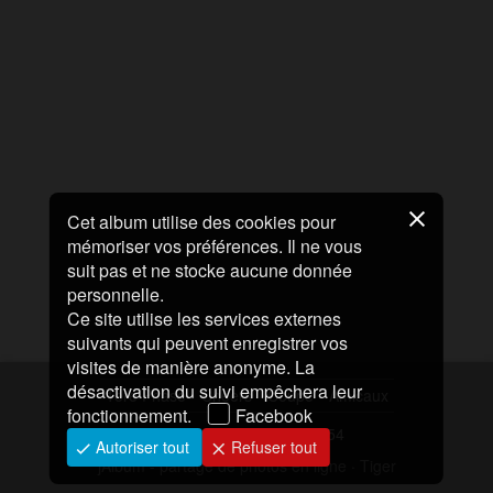
Cet album utilise des cookies pour
mémoriser vos préférences. Il ne vous
suit pas et ne stocke aucune donnée
personnelle.
Ce site utilise les services externes
suivants qui peuvent enregistrer vos
visites de manière anonyme. La
désactivation du suivi empêchera leur
1ere Phase
Cheers
Coupe
Amicaux
fonctionnement.
Facebook
Modifié le
28/05/2026 15:54
Autoriser tout
Refuser tout
jAlbum - partage de photos en ligne
·
Tiger